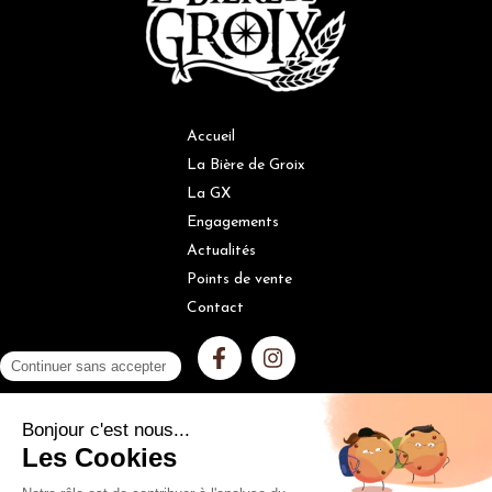
Accueil
La Bière de Groix
La GX
Engagements
Actualités
Points de vente
Contact
L'ABUS D'ALCOOL EST DANGEREUX POUR LA SANTÉ, À
CONSOMMER AVEC MODÉRATION
N° identifiant ADEME : 528465 : FR216746_01DAXV