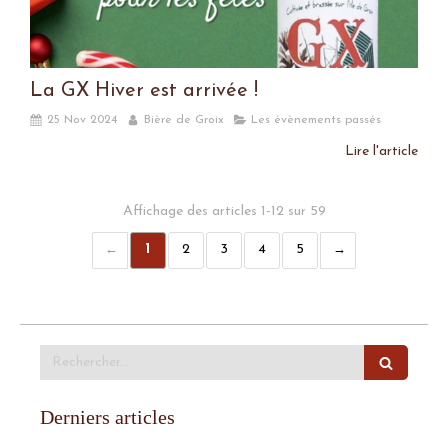
La GX Hiver est arrivée !
25 Nov 2024
Bière de Groix
Les évènements passés
Lire l'article
Affichage des articles 1-12 sur 59
1
2
3
4
5
Rechercher
Derniers articles