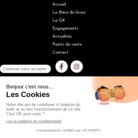
Accueil
La Bière de Groix
La GX
Engagements
Actualités
Points de vente
Contact
L'ABUS D'ALCOOL EST DANGEREUX POUR LA SANTÉ, À
CONSOMMER AVEC MODÉRATION
N° identifiant ADEME : 528465 : FR216746_01DAXV
Plan du site
Mentions légales