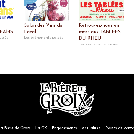
Salon des Vins de
Retrouvez-nous en
CEANS
Laval
mars aux TABLEES
assés
Les évènements passés
DU RHEU
Les évènements passés
a Bière de Groix
La GX
Engagements
Actualités
Points de vente