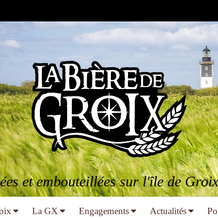
ées et embouteillées sur l'île de Gro
oix
La GX
Engagements
Actualités
Po