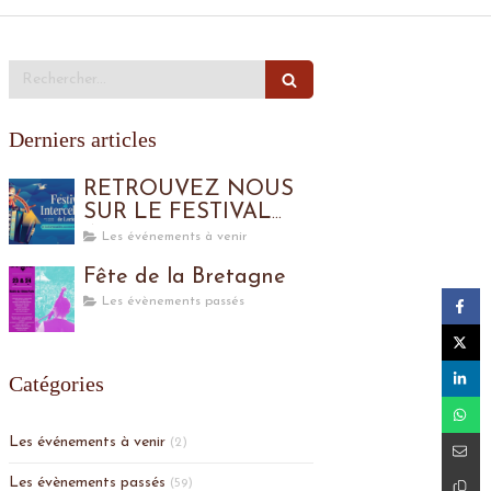
Rechercher
Derniers articles
RETROUVEZ NOUS
SUR LE FESTIVAL
INTERCELTIQUE
Les événements à venir
Fête de la Bretagne
Les évènements passés
Catégories
Les événements à venir
(2)
Les évènements passés
(59)